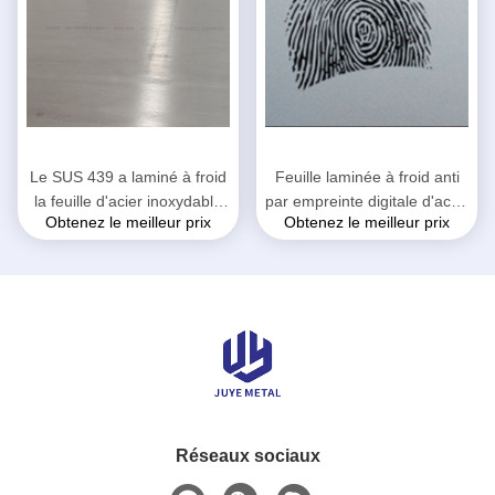
Le SUS 439 a laminé à froid
Feuille laminée à froid anti
la feuille d'acier inoxydable
par empreinte digitale d'acier
Obtenez le meilleur prix
Obtenez le meilleur prix
pour la vaisselle de
inoxydable épaisseur de
cuisine/vaisselle
0.2mm - de 3.0mm
Réseaux sociaux