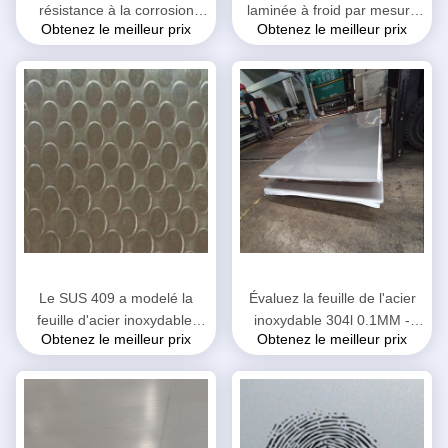
résistance à la corrosion
laminée à froid par mesure
Obtenez le meilleur prix
Obtenez le meilleur prix
laminée à froid de feuille de
d'acier inoxydable largeur de
bonne
100 - de 1550mm 500 -
6100mm
Le SUS 409 a modelé la
Évaluez la feuille de l'acier
feuille d'acier inoxydable,
inoxydable 304l 0.1MM -
Obtenez le meilleur prix
Obtenez le meilleur prix
tôle texturisée d'acier
5.0MM/épaisseur adaptée
inoxydable
aux besoins du client