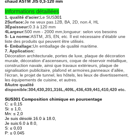
chaud ASTM JIS 0,3-120 mm
Informations détaillées
1. qualité d'acier:
Le SUS
301
2Surface:
Je ne veux pas.12B, BA, 2D, non.4, HL
3Épaisseur:
0.3 à 120 mm
4Largeur:
500 mm - 2000 mm,longueur: selon vos besoins
5- La norme:
ASTM, JIS, EN, etc. Il est nécessaire d'établir une
liste des produits qui peuvent être utilisés.
6- Emballage:
Un emballage de qualité maritime.
7. Application:
Décoration architecturale, portes de luxe, plaque de décoration
murale, décoration d'ascenseurs, coque de réservoir métallique,
construction navale, ainsi que travaux extérieurs, plaque de
signalisation publicitaire, plafond et armoires,panneaux d'allée,
l'écran, le projet de tunnel, les hôtels, les lieux de divertissement,
les équipements de cuisine, et autres.
8Autre qualité
disponible:304,430,201,316L,409L,436,439,441,410,420 etc.
SUS301 Composition chimique en pourcentage
C: ≤ 0,15
Si: ≤ 1,0,
Mn: ≤ 2,0
Je suis désolé.16.0 à 18.0,
Je suis:6.0 à 8.0,
S: ≤ 0,03
P: ≤ 0.045