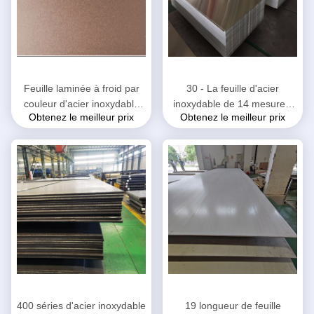
Feuille laminée à froid par
30 - La feuille d'acier
couleur d'acier inoxydable
inoxydable de 14 mesures,
Obtenez le meilleur prix
Obtenez le meilleur prix
de Rose pour le matériel 439
coutume a coupé la plaque
décoratif de la catégorie 430
d'acier 304 inoxydable
400 séries d'acier inoxydable
19 longueur de feuille