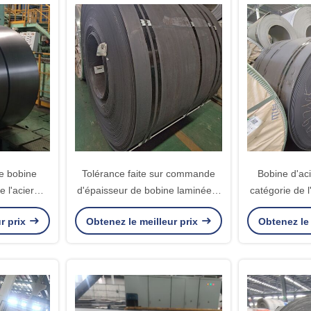
de bobine
Tolérance faite sur commande
Bobine d'ac
 l'acier
d'épaisseur de bobine laminée à
catégorie de 
oids de la
chaud de haute résistance de
principale d
r prix
Obtenez le meilleur prix
Obtenez le 
T
l'acier inoxydable 201
inoxydabl