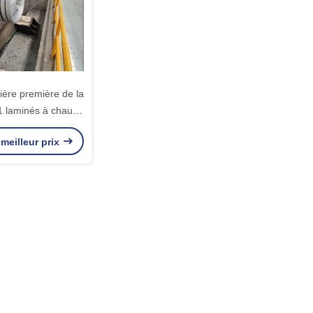
ière première de la
1 laminés à chaud
cier inoxydable de
meilleur prix
 de 12mm