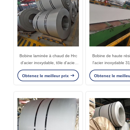
Bobine laminée à chaud de Hrc
Bobine de haute rés
d'acier inoxydable, tôle d'acier
l'acier inoxydable 31
d'identification de bobine de
bobine en acier lami
Obtenez le meilleur prix
Obtenez le meilleu
610mm dans la bobine
de 1000 - de 1