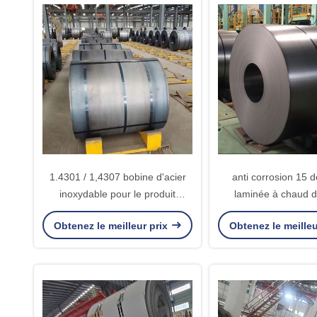
1.4301 / 1,4307 bobine d'acier
anti corrosion 15 
inoxydable pour le produit
laminée à chaud de
chimique/industrie pétrolière
inoxydable 409L - p
Obtenez le meilleur prix
Obtenez le meilleu
bobine 25