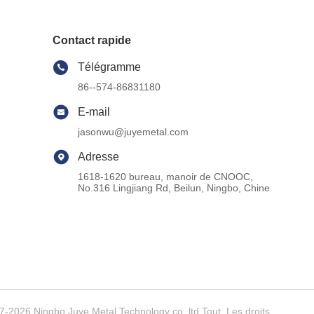
Contact rapide
Télégramme
86--574-86831180
E-mail
jasonwu@juyemetal.com
Adresse
1618-1620 bureau, manoir de CNOOC,
No.316 Lingjiang Rd, Beilun, Ningbo, Chine
7-2026 Ningbo Juye Metal Technology co.,ltd Tout. Les droits