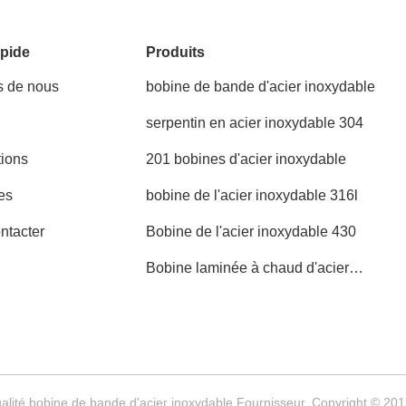
pide
Produits
s de nous
bobine de bande d'acier inoxydable
serpentin en acier inoxydable 304
tions
201 bobines d'acier inoxydable
es
bobine de l'acier inoxydable 316l
ntacter
Bobine de l'acier inoxydable 430
Bobine laminée à chaud d'acier
inoxydable
alité bobine de bande d'acier inoxydable Fournisseur. Copyright © 201