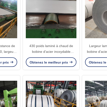
istance de
430 poids laminé à chaud de
Largeur la
0, largeur
bobine d'acier inoxydable
bobine d'acie
née à chaud
épaisseur 15 de 3 - de 12mm -
catégorie
r prix
Obtenez le meilleur prix
Obtenez le 
550mm
25MT
1000m