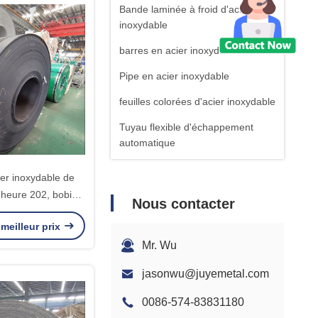
Bande laminée à froid d'acier
inoxydable
barres en acier inoxydable
Pipe en acier inoxydable
feuilles colorées d'acier inoxydable
Tuyau flexible d'échappement
automatique
Tiges de fil en acier inoxydable
ier inoxydable de
Bobine en acier peinte
l'heure 202, bobine
Nous contacter
e feuille d'acier
Feuille couvrante d'acier
meilleur prix
e de catégorie
inoxydable
Mr. Wu
OEM inoxydable de produit
jasonwu@juyemetal.com
0086-574-83831180