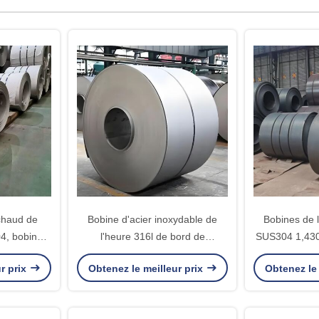
chaud de
Bobine d'acier inoxydable de
Bobines de l
04, bobine
l'heure 316l de bord de
SUS304 1,430
u bord 304
moulin finition de la largeur No.1
roulée épai
r prix
Obtenez le meilleur prix
Obtenez le 
de 1030 - de 1550mm