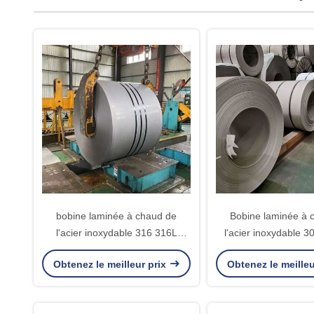
bobine laminée à chaud de
Bobine laminée à 
l'acier inoxydable 316 316L
l'acier inoxydable 3
finition de l'épaisseur NO.1 de 3 -
d'acier inoxydable d
Obtenez le meilleur prix
Obtenez le meilleu
de 12mm
de moulin