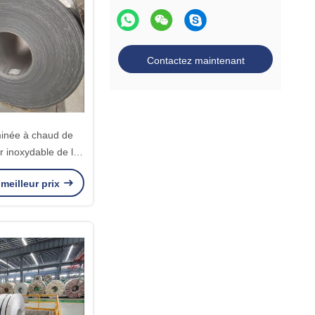
Contactez maintenant
minée à chaud de
r inoxydable de la
 420 principaux
meilleur prix
m - 1550mm