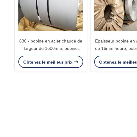
830 - bobine en acier chaude de
Épaisseur bobine en a
largeur de 1600mm, bobine
de 16mm heure, bobi
intérieure de feuille d'acier
à chaud extérieure
Obtenez le meilleur prix
Obtenez le meilleu
inoxydable de diamètre de
tôle d'acie
762mm