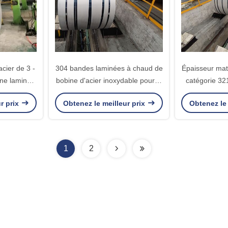
cier de 3 -
304 bandes laminées à chaud de
Épaisseur mat
ne laminée
bobine d'acier inoxydable pour le
catégorie 32
 noire de
moulin d'industrie/ont fendu le
de bobine d'a
r prix
Obtenez le meilleur prix
Obtenez le 
r
bord
3 -
1
2