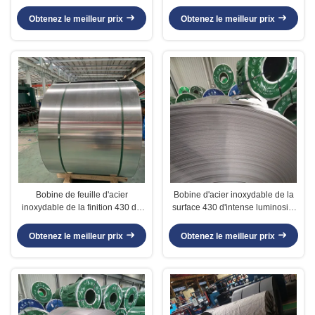
SUS430, bobine d'acier
lumineux doux de bande d'acier
inoxydable de catégorie de
inoxydable
Obtenez le meilleur prix
Obtenez le meilleur prix
l'approbation solides solubles
430 de JIS ASTM
Bobine de feuille d'acier
Bobine d'acier inoxydable de la
inoxydable de la finition 430 de
surface 430 d'intense luminosité
BA, bobine laminée à froid de
largeur de 1000mm - de 1550mm
bande d'acier inoxydable
Obtenez le meilleur prix
Obtenez le meilleur prix