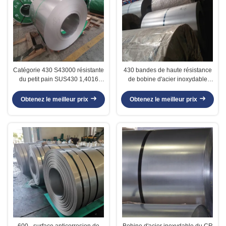
Catégorie 430 S43000 résistante
430 bandes de haute résistance
du petit pain SUS430 1,4016
de bobine d'acier inoxydable
d'acier inoxydable de série de
pour la surface lumineuse de
fatigue thermique
vaisselle
Obtenez le meilleur prix
Obtenez le meilleur prix
600 - surface anticorrosion de
Bobine d'acier inoxydable du CR