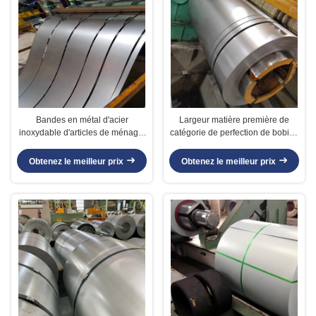
Bandes en métal d'acier
Largeur matière première de
inoxydable d'articles de ménage,
catégorie de perfection de bobine
petit pain de bande de l'acier
de l'acier inoxydable 430 de
inoxydable 430
600mm - de 730mm
Obtenez le meilleur prix
Obtenez le meilleur prix