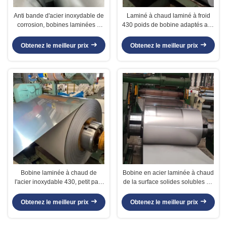
Anti bande d'acier inoxydable de
Laminé à chaud laminé à froid
corrosion, bobines laminées à
430 poids de bobine adaptés aux
froid d'acier inoxydable
besoins du client par bobine
d'approbation de la CE
d'acier inoxydable
Obtenez le meilleur prix
Obtenez le meilleur prix
Bobine laminée à chaud de
Bobine en acier laminée à chaud
l'acier inoxydable 430, petit pain
de la surface solides solubles de
de tôle d'acier inoxydable de la
la finition No.1, bobine de
finition No.1
l'épaisseur solides solubles de
Obtenez le meilleur prix
Obtenez le meilleur prix
3,0 - de 14mm