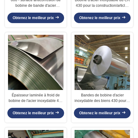
bobine de bande d'acier
430 pour la construction/articles
inoxydable de largeur de
sanitaires largeur de 650 - de
1320mm
1320mm
Obtenez le meilleur prix
Obtenez le meilleur prix
Épaisseur laminée à froid de
Bandes de bobine d'acier
bobine de l'acier inoxydable 430
inoxydable des biens 430 pour le
norme de l'OIN de 0,15 - de
tuyau faisant la norme de JIS
5.0mm
ASTM
Obtenez le meilleur prix
Obtenez le meilleur prix