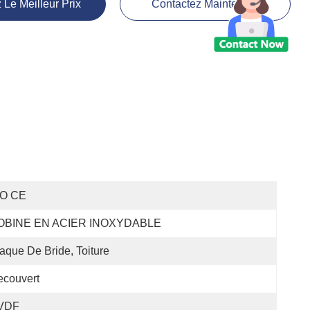
 Le Meilleur Prix
Contactez Maintenant
SO CE
OBINE EN ACIER INOXYDABLE
aque De Bride, Toiture
ecouvert
VDF