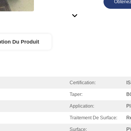
Obtenez
ption Du Produit
Certification:
I
Taper:
B
Application:
Pl
Traitement De Surface:
R
Surface:
P