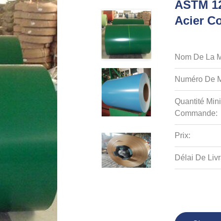
ASTM 12
Acier C
Nom De La M
Numéro De M
Quantité Min
Commande:
Prix:
Délai De Livr