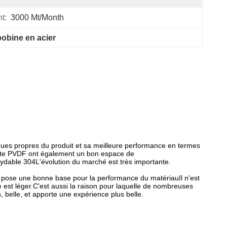
t:
3000 Mt/month
bobine en acier
iques propres du produit et sa meilleure performance en termes
einte PVDF ont également un bon espace de
dable 304L'évolution du marché est très importante.
e pose une bonne base pour la performance du matériauIl n'est
re est léger.C'est aussi la raison pour laquelle de nombreuses
, belle, et apporte une expérience plus belle.