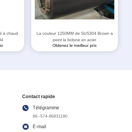
né à chaud
La couleur 1250MM de SUS304 Brown a
04
peint la bobine en acier
ix
Obtenez le meilleur prix
Contact rapide
Télégramme
86--574-86831180
E-mail