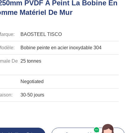
50mm PVDF A Peint La Bobine En
omme Matériel De Mur
arque:
BAOSTEEL TISCO
odèle:
Bobine peinte en acier inoxydable 304
imale De
25 tonnes
Negotiated
aison:
30-50 jours