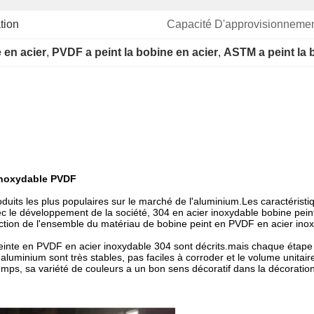
tion
Capacité D'approvisionnemen
 en acier
, 
PVDF a peint la bobine en acier
, 
ASTM a peint la 
 inoxydable PVDF
duits les plus populaires sur le marché de l'aluminium.Les caractérist
vec le développement de la société, 304 en acier inoxydable bobine p
ion de l'ensemble du matériau de bobine peint en PVDF en acier inoxy
 peinte en PVDF en acier inoxydable 304 sont décrits.mais chaque étap
aluminium sont très stables, pas faciles à corroder et le volume unitai
emps, sa variété de couleurs a un bon sens décoratif dans la décoration