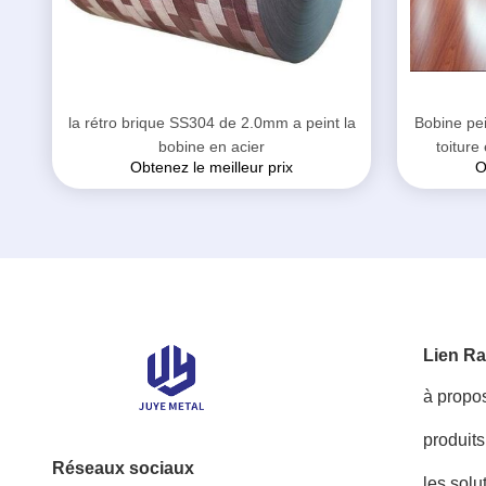
la rétro brique SS304 de 2.0mm a peint la
Bobine pei
bobine en acier
toiture
Obtenez le meilleur prix
O
Lien Ra
à propo
produits
Réseaux sociaux
les solu