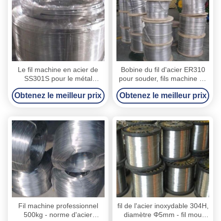
Le fil machine en acier de
Bobine du fil d'acier ER310
SS301S pour le métal
pour souder, fils machine de
raye/titre froid, fil machine
haute résistance d'acier de
Obtenez le meilleur prix
Obtenez le meilleur prix
durable en métal
ressort
Fil machine professionnel
fil de l'acier inoxydable 304H,
500kg - norme d'acier
diamètre Φ5mm - fil mou