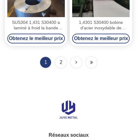
SUS304 1,431 S30400 a
1,4301 S30400 bobine
laminé à froid la bande
d'acier inoxydable de
d'acier inoxydable largeur de
304 séries, bobine de fente
Obtenez le meilleur prix
Obtenez le meilleur prix
10mm - de 650mm
de l'acier inoxydable 304
1
2
Réseaux sociaux