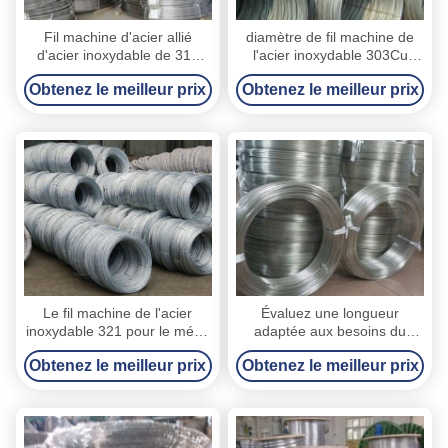
Fil machine d'acier allié
diamètre de fil machine de
d'acier inoxydable de 316
l'acier inoxydable 303Cu
séries, anti bobines en acier
5mm - 38mm pour la coupe
Obtenez le meilleur prix
Obtenez le meilleur prix
acides de fil machine
faite sur commande
Le fil machine de l'acier
Évaluez une longueur
inoxydable 321 pour le métal
adaptée aux besoins du
raye la longueur faite sur
client excellent par
Obtenez le meilleur prix
Obtenez le meilleur prix
commande de haute
Formability de fil machine
résistance
d'acier inoxydable