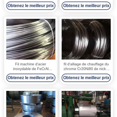
inoxydable du poids ISO9001
d'acier inoxydable de
Obtenez le meilleur prix
Obtenez le meilleur prix
de la bobine 2500kg
Φ38mm
Fil machine d'acier
fil d'alliage de chauffage du
inoxydable de FeCrAl
chrome Cr20Ni80 de nickel
d'appareil de chauffage de
de 8.0mm
Obtenez le meilleur prix
Obtenez le meilleur prix
résistance électrique