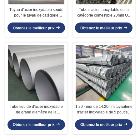
Tuyau d'acier inoxydable soudé
Tube d'acier inoxydable de la
pour le tuyau de catégorie
catégorie comestible 28mm OD
d'hygiène alimentaire longueur
DIN 11850, 316L tuyau de la
de 4m/de 6m
catégorie comestible solides
Obtenez le meilleur prix
Obtenez le meilleur prix
solubles
Tube liquide d'acier inoxydable
1.20 - mur de 14.20mm tuyauterie
de grand diamètre de la
d'acier inoxydable de 5 pouces,
livraison diamètre de nominal de
tuyau inoxydable des biens 321
350mm - de 700mm
Obtenez le meilleur prix
Obtenez le meilleur prix