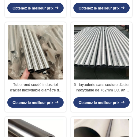
d'eaux d'égout/industrie
structure/bâtiment mécaniques
pétrochimique
Obtenez le meilleur prix
Obtenez le meilleur prix
Tube rond soudé industriel
6 - tuyauterie sans couture d'acier
d'acier inoxydable diamètre de
inoxydable de 762mm OD, anti
nominal de 6mm - de 300mm
tuyau sans couture de la
corrosion solides solubles
Obtenez le meilleur prix
Obtenez le meilleur prix