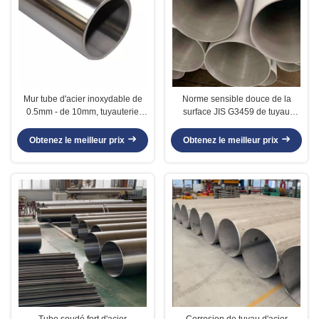
Mur tube d'acier inoxydable de
Norme sensible douce de la
0.5mm - de 10mm, tuyauterie
surface JIS G3459 de tuyau
polie d'acier inoxydable de 6
d'acier inoxydable fait sur
pouces
commande de longueur
Obtenez le meilleur prix
Obtenez le meilleur prix
Tube soudé fort d'acier
Corrosion de tuyau d'acier