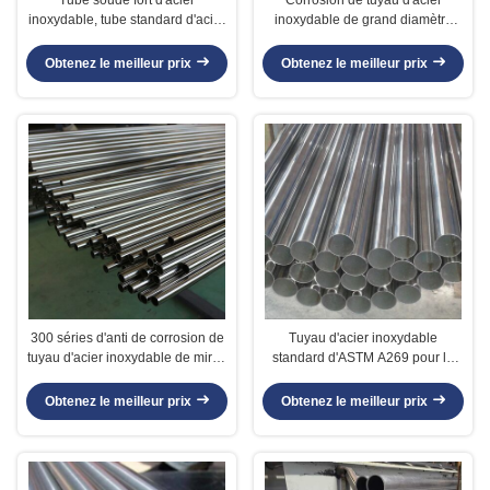
inoxydable, tube standard d'acier
inoxydable de grand diamètre
inoxydable de JIS G3459 grand
bonne/résistance thermique
Obtenez le meilleur prix
Obtenez le meilleur prix
300 séries d'anti de corrosion de
Tuyau d'acier inoxydable
tuyau d'acier inoxydable de miroir
standard d'ASTM A269 pour le
surface de polonais
condensateur/échangeur de
chaleur
Obtenez le meilleur prix
Obtenez le meilleur prix