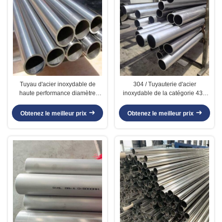
Tuyau d'acier inoxydable de
304 / Tuyauterie d'acier
haute performance diamètre
inoxydable de la catégorie 430
latéral extérieur de 0.7mm - de
comestible, tuyau inoxydable
4.0mm
durable de catégorie comestible
Obtenez le meilleur prix
Obtenez le meilleur prix