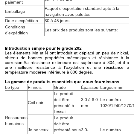
paiement
Paquet d'exportation standard apte à la
Emballage
navigation avec palettes
Date d'expédition
30 à 45 jours
Conditions
Les prix des produits sont les suivants:
d'expédition
Introduction simple pour le grade 202
Les éléments Mn et N ont introduit et déplacé un peu de nickel,
obtenu de bonnes propriétés mécaniques et résistance à la
corrosion.Sa résistance extérieure est supérieure à 304, et il a
une meilleure résistance à l'oxydation et une résistance à
température modérée inférieure à 800 degrés.
La gamme de produits essentiels que nous fournissons
Le type
Finnois
Grade
Épaisseur
Largeur/mm
Le produit
doit être
3.0 à 6.0
Le numéro
Coil noir
présenté à
mm
1020/1240/1270/
l'essai.
Ressources
Le produit
humaines
doit être
Je ne veux
présenté sous
3.0-
Le numéro