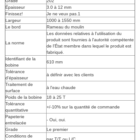
Grade
202
Épaisseur
3.0 à 12 mm
Finissez!
Je ne veux pas.1
Largeur
1000 à 1550 mm
Le bord
Rameau du moulin
Les données relatives à l'utilisation du
produit sont fournies à l'autorité compétente
La norme
de l'État membre dans lequel le produit est
fabriqué.
Identifiant de la
610 mm
bobine
Tolérance
à définir avec les clients
d'épaisseur
Traitement de
à l'eau chaude
surface
Poids de la bobine
18 à 25 T
Tolérance
+/-10% sur la quantité de commande
quantitative
Papeterie
- Oui, oui.
entrelacée
Grade
Le premier
Conditions de
par T/T ou L/C