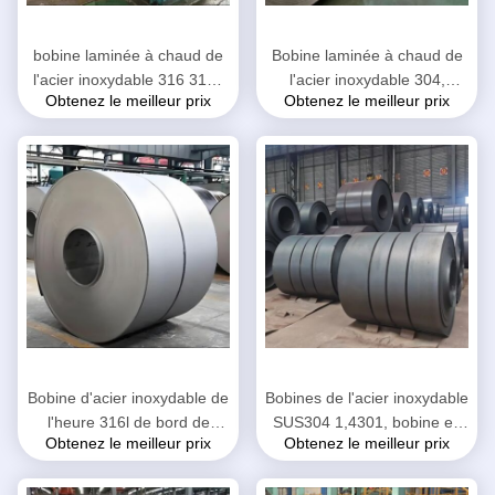
bobine laminée à chaud de
Bobine laminée à chaud de
l'acier inoxydable 316 316L
l'acier inoxydable 304,
Obtenez le meilleur prix
Obtenez le meilleur prix
finition de l'épaisseur NO.1
bobine d'acier inoxydable du
de 3 - de 12mm
bord 304 de moulin
Bobine d'acier inoxydable de
Bobines de l'acier inoxydable
l'heure 316l de bord de
SUS304 1,4301, bobine en
Obtenez le meilleur prix
Obtenez le meilleur prix
moulin finition de la largeur
acier roulée épaisse de 2,68
No.1 de 1030 - de 1550mm
- de 12mm