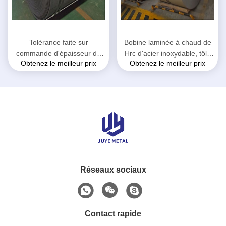
Tolérance faite sur
Bobine laminée à chaud de
commande d'épaisseur de
Hrc d'acier inoxydable, tôle
Obtenez le meilleur prix
Obtenez le meilleur prix
bobine laminée à chaud de
d'acier d'identification de
haute résistance de l'acier
bobine de 610mm dans la
inoxydable 201
bobine
Réseaux sociaux
Contact rapide