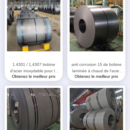
1.4301 / 1,4307 bobine
anti corrosion 15 de bobine
d'acier inoxydable pour le
laminée à chaud de l'acier
Obtenez le meilleur prix
Obtenez le meilleur prix
produit chimique/industrie
inoxydable 409L - poids de
pétrolière
la bobine 25T