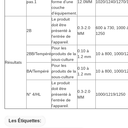
pas.1
forme d'une
12.0MM
1020/1240/1270/
couche
d'équipement.
Le produit
doit être
0.3-2.0
600 à 730, 1000 
2B
présenté à
MM
1250
l'entrée de
l'appareil.
Pour les
0.10 à
2BB/Tempéré
produits de la
10 à 800, 1000/1
1.2 mm
sous-culture
Résultats
Pour les
0.10 à
BA/Tempéré
produits de la
10 à 800, 1000/1
1.2 mm
sous-culture
Le produit
doit être
0.3-2.0
N° 4/HL
présenté à
1000/1219/1250
MM
l'entrée de
l'appareil.
Les Étiquettes: