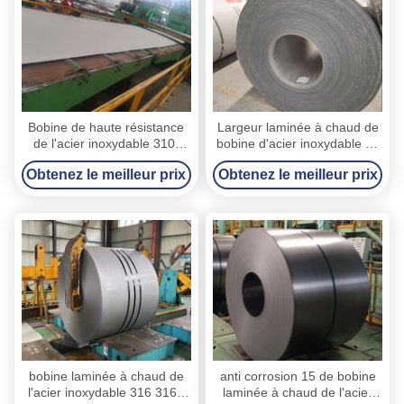
Bobine de haute résistance
Largeur laminée à chaud de
de l'acier inoxydable 310,
bobine d'acier inoxydable de
largeur bobine en acier
la catégorie 420 principaux
Obtenez le meilleur prix
Obtenez le meilleur prix
laminée à chaud de 1000 -
1000mm - 1550mm
de 1550mm
bobine laminée à chaud de
anti corrosion 15 de bobine
l'acier inoxydable 316 316L
laminée à chaud de l'acier