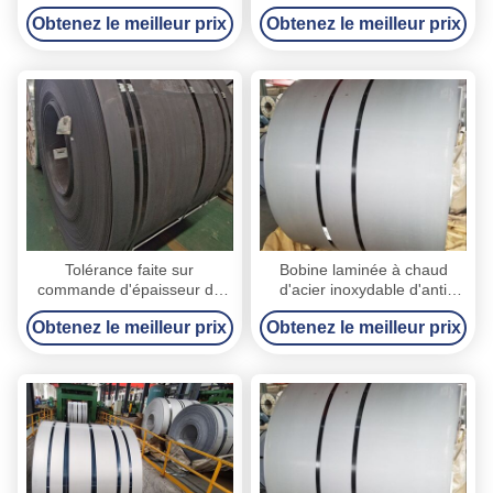
finition de l'épaisseur NO.1
inoxydable 409L - poids de la
Obtenez le meilleur prix
Obtenez le meilleur prix
de 3 - de 12mm
bobine 25T
Tolérance faite sur
Bobine laminée à chaud
commande d'épaisseur de
d'acier inoxydable d'anti
bobine laminée à chaud de
corrosion pour des articles
Obtenez le meilleur prix
Obtenez le meilleur prix
haute résistance de l'acier
d'automobile/ménage
inoxydable 201