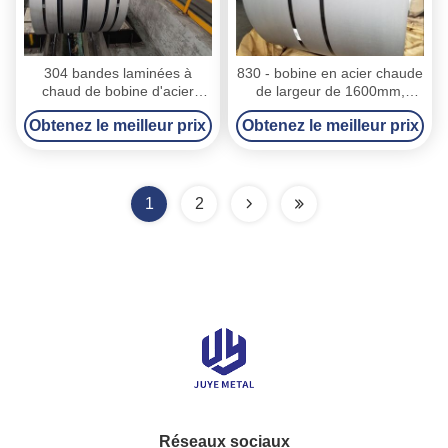
304 bandes laminées à
830 - bobine en acier chaude
chaud de bobine d'acier
de largeur de 1600mm,
inoxydable pour le moulin
bobine intérieure de feuille
Obtenez le meilleur prix
Obtenez le meilleur prix
d'industrie/ont fendu le bord
d'acier inoxydable de
diamètre de 762mm
1
2
Réseaux sociaux