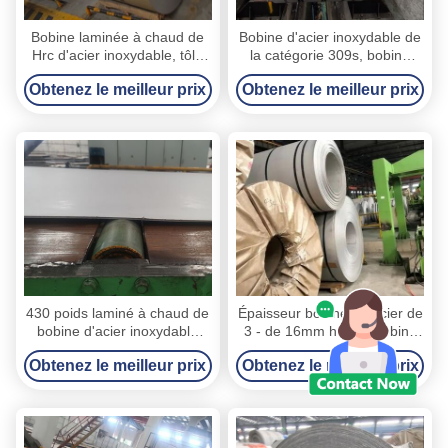
Bobine laminée à chaud de
Bobine d'acier inoxydable de
Hrc d'acier inoxydable, tôle
la catégorie 309s, bobine
d'acier d'identification de
laminée à chaud d'acier
Obtenez le meilleur prix
Obtenez le meilleur prix
bobine de 610mm dans la
inoxydable de bord de moulin
bobine
430 poids laminé à chaud de
Épaisseur bobine en acier de
bobine d'acier inoxydable
3 - de 16mm heure, bobine
épaisseur 15 de 3 - de 12mm
laminée à chaud extérieure
Obtenez le meilleur prix
Obtenez le meilleur prix
- 25MT
noire de tôle d'acier