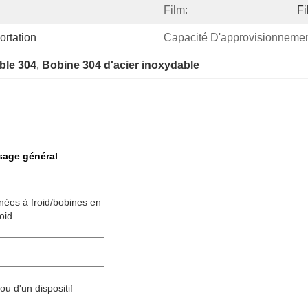
Film:
F
rtation
Capacité D'approvisionnemen
ble 304
, 
Bobine 304 d'acier inoxydable
sage général
nées à froid/bobines en
oid
 ou d'un dispositif