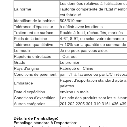
Les données relatives à l'utilisation d
La norme
l'autorité compétente de l'État membr
est fabriqué.
Identifiant de la bobine
508/610 mm
Tolérance d'épaisseur
à définir avec les clients
Traitement de surface
Roulés à froid, réchauffés, marinés
Poids de la bobine
4-6T, 8-9T, ou selon votre demande
Tolérance quantitative
+/-10% sur la quantité de commande
Le moulin
Je ne peux pas vous aider.
Papeterie entrelacée
- Oui, oui.
Grade
Le premier
Pays d'origine
Fabriqué en Chine
Conditions de paiement
par T/T à l'avance ou par L/C irrévoc
Paquet d'exportation standard apte à
Emballage
palettes
Date d'expédition
environ un mois
Conditions d'expédition
Les prix des produits sont les suivant
Autres catégories
201 202 2205 301 310 316L 436 439
Détails de l' emballage:
Emballage standard à l'exportation: