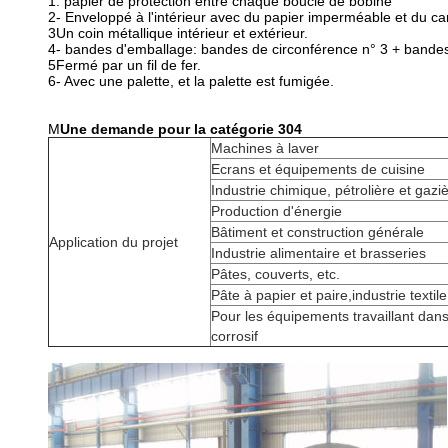
1. papier de protection entre chaque boucle de bobine
2- Enveloppé à l'intérieur avec du papier imperméable et du ca
3Un coin métallique intérieur et extérieur.
4- bandes d'emballage: bandes de circonférence n° 3 + bandes
5Fermé par un fil de fer.
6- Avec une palette, et la palette est fumigée.
M
Une demande pour la catégorie 304
Machines à laver
Ecrans et équipements de cuisine
Industrie chimique, pétrolière et gazi
Production d'énergie
Bâtiment et construction générale
Application du projet
Industrie alimentaire et brasseries
Pâtes, couverts, etc.
Pâte à papier et paire,industrie textile
Pour les équipements travaillant da
corrosif