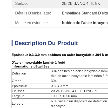
Surface:
2B 2B BA NO.4 HL 8K
Détails D'emballage:
Emballage Standard D'expo
Mettre en évidence:
bobine de l'acier inoxyda
Description Du Produit
Épaisseur 0,3-3,0 mm bobines en acier inoxydable 304 à u
D'acier inoxydable laminé à froid
Informations détaillées
304 bobines en acier inoxydable lami
Définition
tôle en acier inoxydable laminées à fr
Grade
304
Épaisseur
0.3-3.0 mm
Finissez!
2B 2D BA NO.4 HL FH PVC/PE
Largeur
1000 à 1550 mm
b. à l'aide d'un dispositif de détection
Le bord
d'analyse