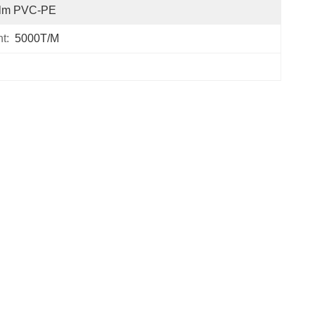
ilm PVC-PE
t:
5000T/M