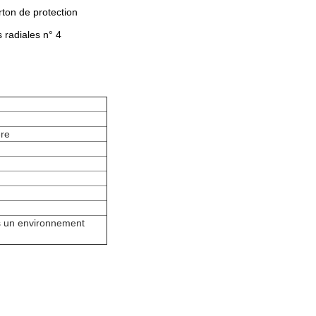
rton de protection
 radiales n° 4
ère
ns un environnement