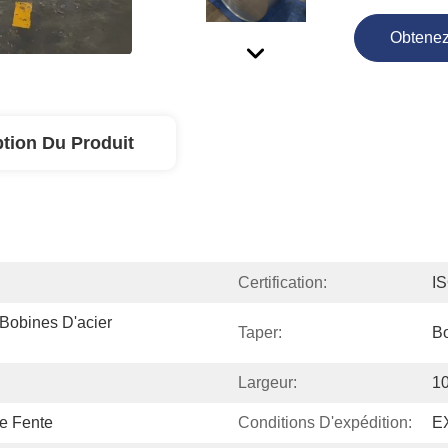
Obtenez
ption Du Produit
Certification:
I
Bobines D'acier 
Taper:
Bo
Largeur:
1
e Fente
Conditions D'expédition:
E