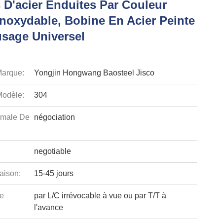
 D'acier Enduites Par Couleur
Inoxydable, Bobine En Acier Peinte
usage Universel
arque:
Yongjin Hongwang Baosteel Jisco
odèle:
304
imale De
négociation
negotiable
aison:
15-45 jours
e
par L/C irrévocable à vue ou par T/T à
l'avance