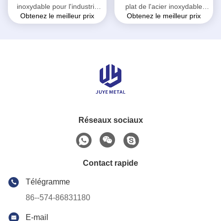
inoxydable pour l'industrie
plat de l'acier inoxydable
Obtenez le meilleur prix
Obtenez le meilleur prix
maritime épaisseur de
304L finition de la finition
2.5mm - de 12mm
No.1 de 3,0 - de 30mm
Réseaux sociaux
Contact rapide
Télégramme
86--574-86831180
E-mail