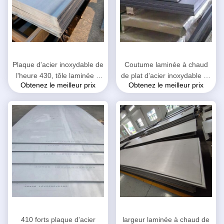
Plaque d'acier inoxydable de
Coutume laminée à chaud
l'heure 430, tôle laminée à
de plat d'acier inoxydable de
Obtenez le meilleur prix
Obtenez le meilleur prix
chaud pour l'équipement
haute performance coupée à
industriel
la longueur
410 forts plaque d'acier
largeur laminée à chaud de