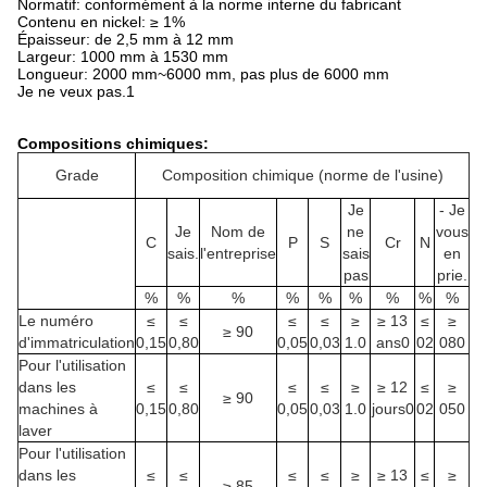
Normatif: conformément à la norme interne du fabricant
Contenu en nickel: ≥ 1%
Épaisseur: de 2,5 mm à 12 mm
Largeur: 1000 mm à 1530 mm
Longueur: 2000 mm~6000 mm, pas plus de 6000 mm
Je ne veux pas.1
Compositions chimiques:
Grade
Composition chimique (norme de l'usine)
Je
- Je
Je
Nom de
ne
vous
C
P
S
Cr
N
sais.
l'entreprise
sais
en
pas
prie.
%
%
%
%
%
%
%
%
%
Le numéro
≤
≤
≤
≤
≥
≥ 13
≤
≥
≥ 90
d'immatriculation
0,15
0,80
0,05
0,03
1.0
ans0
02
080
Pour l'utilisation
dans les
≤
≤
≤
≤
≥
≥ 12
≤
≥
≥ 90
machines à
0,15
0,80
0,05
0,03
1.0
jours0
02
050
laver
Pour l'utilisation
dans les
≤
≤
≤
≤
≥
≥ 13
≤
≥
≥ 85