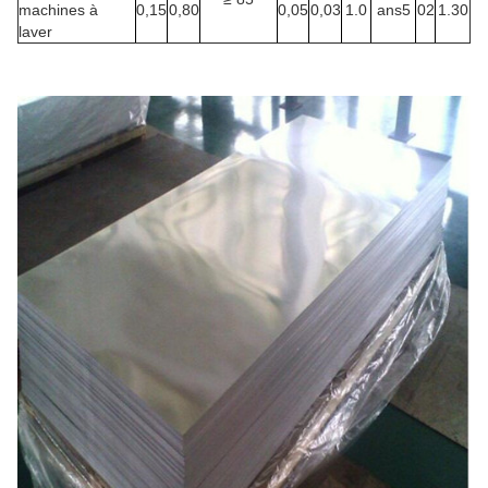
machines à
0,15
0,80
0,05
0,03
1.0
ans5
02
1.30
laver