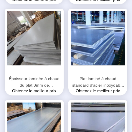
plaque d'acier de solides
épaisseur de 0.1mm - de
solubles pour le récipient à
150mm
pression
Épaisseur laminée à chaud
Plat laminé à chaud
du plat 3mm de
standard d'acier inoxydable
Obtenez le meilleur prix
Obtenez le meilleur prix
feuille d'acier inoxydable
d'ASME épaisseur de 3.0mm
vers le haut facultative
- de 100mm