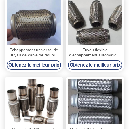
Échappement universel de
Tuyau flexible
tuyau de câble de double
d'échappement automatique
couche, remplacement de
externe tressé de fil pour de
Obtenez le meilleur prix
Obtenez le meilleur prix
tuyau de Flexi
hautes voitures orientées
d'échappement de 51 x de
moyennes
70mm