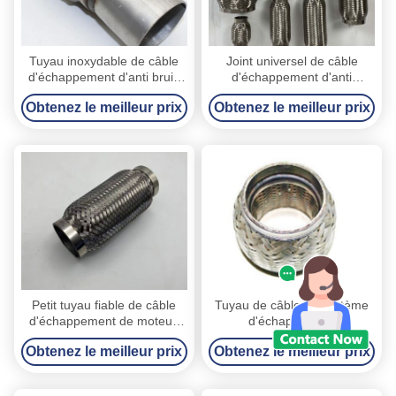
Tuyau inoxydable de câble
Joint universel de câble
d'échappement d'anti bruit,
d'échappement d'anti
pot d'échappement des
corrosion, pot de
Obtenez le meilleur prix
Obtenez le meilleur prix
véhicules à moteur flexible
l'échappement 321 309S
durable
automatique flexible
Petit tuyau fiable de câble
Tuyau de câble de système
d'échappement de moteur,
d'échappement
pot d'échappement flexible
d'automobile avec le
Obtenez le meilleur prix
Obtenez le meilleur prix
de voiture d'identification de
couplage diamètre de 60 x
38 - de 76mm
de 160mm