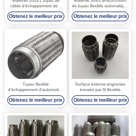
Matériel SS321 tuyau de
Matériel 309S anticorrosion
câble d'échappement de 4
de tuyau flexible automatique
pouces, tuyau de câble de
d'échappement de 45 x de
Obtenez le meilleur prix
Obtenez le meilleur prix
maille d'échappement de 76
120mm
x de 250mm
Tuyau flexible
Surface externe engrenée
d'échappement d'automobile
tressée par fil flexible
de 64 x de 90mm avec le
automatique de tuyau
Obtenez le meilleur prix
Obtenez le meilleur prix
couplage 444 + matériel
d'échappement de taille de
409L
45 x de 200mm