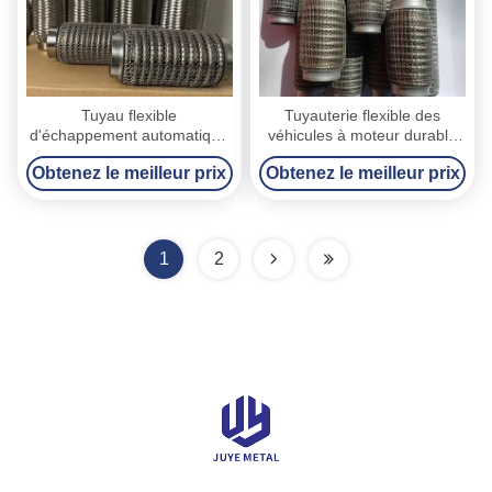
Tuyau flexible
Tuyauterie flexible des
d'échappement automatique
véhicules à moteur durable
de solides solubles avec
d'échappement avec
Obtenez le meilleur prix
Obtenez le meilleur prix
l'extension de mamelon
l'aluminium intérieur de
diamètre de 60 x de 80mm
tresse/acier inoxydable
1
2