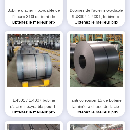
Bobine d'acier inoxydable de
Bobines de l'acier inoxydable
l'heure 316l de bord de
SUS304 1,4301, bobine en
Obtenez le meilleur prix
Obtenez le meilleur prix
moulin finition de la largeur
acier roulée épaisse de 2,68
No.1 de 1030 - de 1550mm
- de 12mm
1.4301 / 1,4307 bobine
anti corrosion 15 de bobine
d'acier inoxydable pour le
laminée à chaud de l'acier
Obtenez le meilleur prix
Obtenez le meilleur prix
produit chimique/industrie
inoxydable 409L - poids de
pétrolière
la bobine 25T