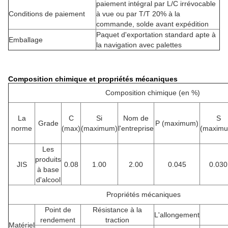
paiement intégral par L/C irrévocable
Conditions de paiement
à vue ou par T/T 20% à la
commande, solde avant expédition
Paquet d'exportation standard apte à
Emballage
la navigation avec palettes
Composition chimique et propriétés mécaniques
Composition chimique (en %)
La
C
Si
Nom de
S
Grade
P (maximum)
norme
(max)
(maximum)
l'entreprise
(maxim
Les
produits
JIS
0.08
1.00
2.00
0.045
0.030
à base
d'alcool
Propriétés mécaniques
Point de
Résistance à la
L'allongement
rendement
traction
Matériel