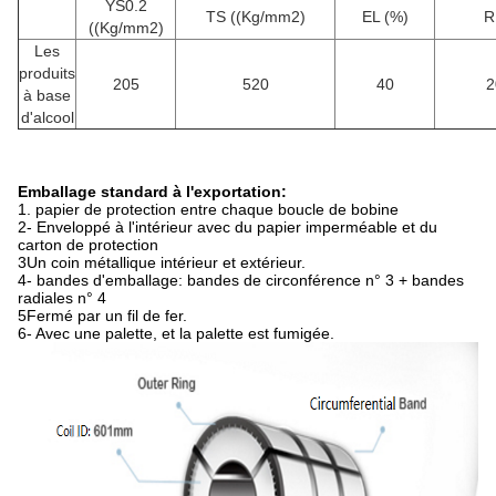
YS0.2
TS ((Kg/mm2)
EL (%)
R
((Kg/mm2)
Les
produits
205
520
40
2
à base
d'alcool
Emballage standard à l'exportation:
1. papier de protection entre chaque boucle de bobine
2- Enveloppé à l'intérieur avec du papier imperméable et du
carton de protection
3Un coin métallique intérieur et extérieur.
4- bandes d'emballage: bandes de circonférence n° 3 + bandes
radiales n° 4
5Fermé par un fil de fer.
6- Avec une palette, et la palette est fumigée.