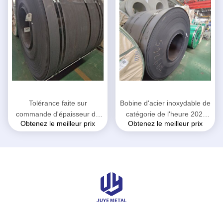
Tolérance faite sur
Bobine d'acier inoxydable de
commande d'épaisseur de
catégorie de l'heure 202,
Obtenez le meilleur prix
Obtenez le meilleur prix
bobine laminée à chaud de
bobine principale de feuille
haute résistance de l'acier
d'acier inoxydable de
inoxydable 201
catégorie