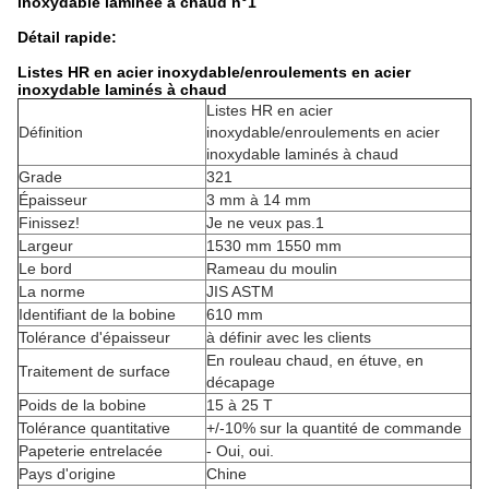
inoxydable laminée à chaud n°1
Détail rapide:
Listes HR en acier inoxydable/enroulements en acier
inoxydable laminés à chaud
Listes HR en acier
Définition
inoxydable/enroulements en acier
inoxydable laminés à chaud
Grade
321
Épaisseur
3 mm à 14 mm
Finissez!
Je ne veux pas.1
Largeur
1530 mm 1550 mm
Le bord
Rameau du moulin
La norme
JIS ASTM
Identifiant de la bobine
610 mm
Tolérance d'épaisseur
à définir avec les clients
En rouleau chaud, en étuve, en
Traitement de surface
décapage
Poids de la bobine
15 à 25 T
Tolérance quantitative
+/-10% sur la quantité de commande
Papeterie entrelacée
- Oui, oui.
Pays d'origine
Chine