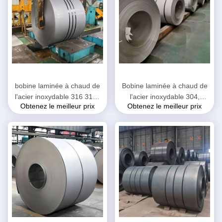
bobine laminée à chaud de
Bobine laminée à chaud de
l'acier inoxydable 316 316L
l'acier inoxydable 304,
Obtenez le meilleur prix
Obtenez le meilleur prix
finition de l'épaisseur NO.1
bobine d'acier inoxydable du
de 3 - de 12mm
bord 304 de moulin